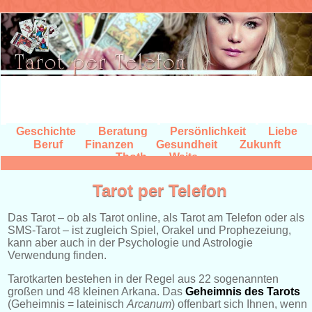
Geschichte
Beratung
Persönlichkeit
Liebe
Beruf
Finanzen
Gesundheit
Zukunft
Thoth
Waite
Tarot per Telefon
Das Tarot – ob als Tarot online, als Tarot am Telefon oder als
SMS-Tarot – ist zugleich Spiel, Orakel und Prophezeiung,
kann aber auch in der Psychologie und Astrologie
Verwendung finden.
Tarotkarten bestehen in der Regel aus 22 sogenannten
großen und 48 kleinen Arkana. Das
Geheimnis des Tarots
(Geheimnis = lateinisch
Arcanum
) offenbart sich Ihnen, wenn